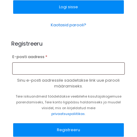
Logi sisse
Kaotasid parooli?
Registreeru
Nõutud
E-posti aadress
*
Sinu e-posti aadressile saadetakse link uue parooli
määramiseks.
Teie isikuandmeid töödeldakse veebilehe kasutajakogemuse
parendamiseks, Teie konto ligipääsu haldamiseks ja muudel
viisidel, mis on kirjeldatud meie
privaatsuspoliitikas
.
Registreeru