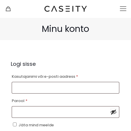
Minu konto
Logi sisse
Nõutud
Kasutajanimi või e-posti aadress
*
Nõutud
Parool
*
Jäta mind meelde