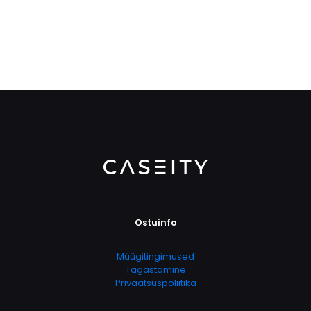
Ostuinfo
Müügitingimused
Tagastamine
Privaatsuspoliitika