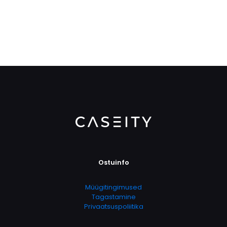
Ostuinfo
Müügitingimused
Tagastamine
Privaatsuspoliitika