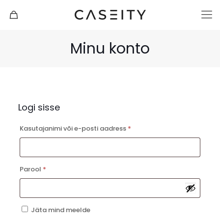
Minu konto
Logi sisse
Nõutud
Kasutajanimi või e-posti aadress
*
Nõutud
Parool
*
Jäta mind meelde