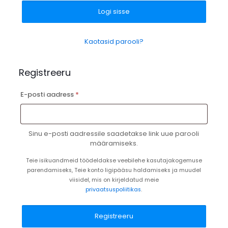
Logi sisse
Kaotasid parooli?
Registreeru
Nõutud
E-posti aadress
*
Sinu e-posti aadressile saadetakse link uue parooli
määramiseks.
Teie isikuandmeid töödeldakse veebilehe kasutajakogemuse
parendamiseks, Teie konto ligipääsu haldamiseks ja muudel
viisidel, mis on kirjeldatud meie
privaatsuspoliitikas
.
Registreeru