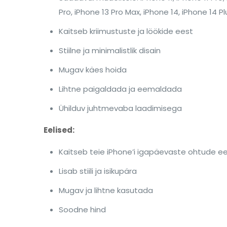
Pro, iPhone 13 Pro Max, iPhone 14, iPhone 14 P
Kaitseb kriimustuste ja löökide eest
Stiilne ja minimalistlik disain
Mugav käes hoida
Lihtne paigaldada ja eemaldada
Ühilduv juhtmevaba laadimisega
Eelised:
Kaitseb teie iPhone’i igapäevaste ohtude e
Lisab stiili ja isikupära
Mugav ja lihtne kasutada
Soodne hind