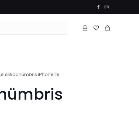
ne silikoonümbris iPhone’ile
onümbris