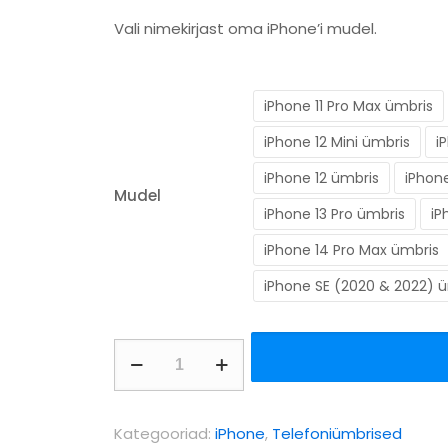
hind
hind
Vali nimekirjast oma iPhone’i mudel.
oli:
on:
9.99 €.
4.99 €.
iPhone 11 Pro Max ümbris
iPhone 12 Mini ümbris
i
iPhone 12 ümbris
iPhone
Mudel
iPhone 13 Pro ümbris
iP
iPhone 14 Pro Max ümbris
iPhone SE (2020 & 2022) 
Sinine
silikoonümbris
iPhone'ile
Kategooriad:
iPhone
,
Telefoniümbrised
kogus