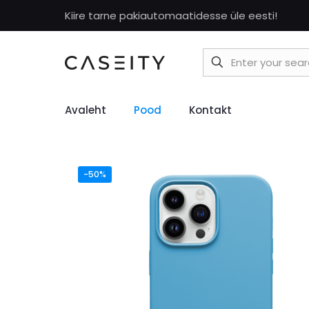
Kiire tarne pakiautomaatidesse üle eesti!
Avaleht
Pood
Kontakt
-50%