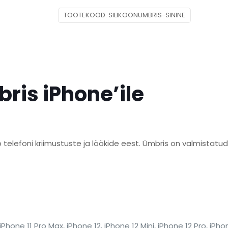
TOOTEKOOD:
SILIKOONUMBRIS-SININE
bris iPhone’ile
b telefoni kriimustuste ja löökide eest. Ümbris on valmistatud 
iPhone 11 Pro Max, iPhone 12, iPhone 12 Mini, iPhone 12 Pro, iPho