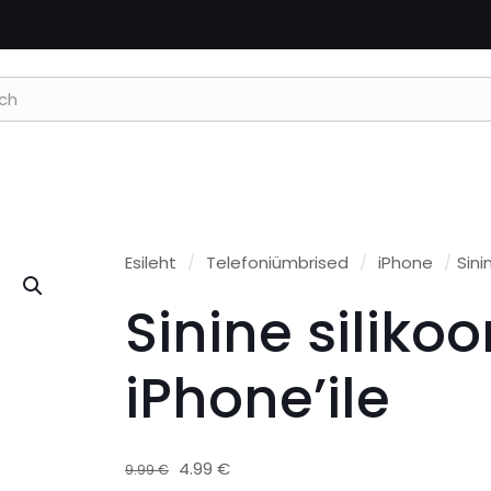
Esileht
/
Telefoniümbrised
/
iPhone
/
Sini
Sinine siliko
iPhone’ile
Algne
Praegune
4.99
€
9.99
€