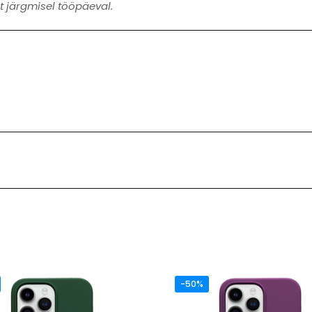
 järgmisel tööpäeval.
-50%